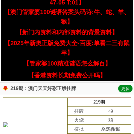
47-05 T:01】
【澳门管家婆100谜语答案头码诗:牛、蛇、羊、
猴】
【新门内资料和内部资料的背景资料】
【2025年新奥正版免费大全-百度:单看二三有鼠
羊】
【管家婆100精准谜语怎么解百】
【香港资料长期免费公开吗】
219期：澳门天天好彩正版挂牌
更多
219期
挂牌
49
火烧
鸡
横批
杀鸡儆猴