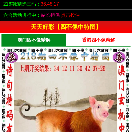
216期:精选三码：
36.48.17
六合活动进行中：
站长担保
点击投注
天天好彩【四不像中特图】
澳门四不像精解
香港四不像精解