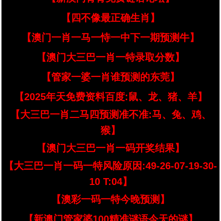
【四不像最正确生肖】
【澳门一肖一马一恃一中下一期预测牛】
【澳门大三巴一肖一特录取分数】
【管家一婆一肖谁预测的东莞】
【2025年天免费资料百度:鼠、龙、猪、羊】
【大三巴一肖二马四预测准不准:马、兔、鸡、
猴】
【澳门大三巴一肖一码开奖结果】
【大三巴一肖一码一特风险原因:49-26-07-19-30-
10 T:04】
【澳彩一码一特今晚预测】
【新澳门管家婆100精准谜语今天的谜】