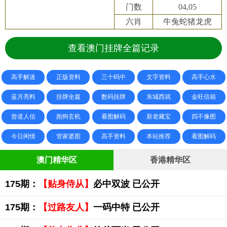
门数
04,05
六肖
牛兔蛇猪龙虎
查看澳门挂牌全篇记录
高手解迷
正版资料
三十码中
文字资料
高手心水
蓝月亮料
挂牌全篇
数码挂牌
东城西就
金旺信箱
曾道人信
跑狗玄机
看图解码
新老藏宝
四不像图
今日闲情
管家婆图
高手资料
本站推荐
看图解码
澳门精华区
香港精华区
175期：
【贴身侍从】
必中双波 已公开
175期：
【过路友人】
一码中特 已公开