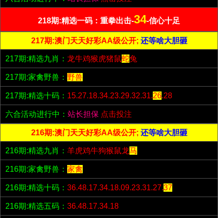
34
218期:精选一码：重拳出击-
-信心十足
217期:澳门天天好彩AA级公开;
还等啥大胆砸
217期:精选九肖：
龙牛鸡猴虎猪鼠
蛇
兔
217期:家禽野兽：
野兽
217期:精选十码：
15.27.18.34.23.29.32.31.
26
.28
六合活动进行中：
站长担保
点击投注
216期:澳门天天好彩AA级公开;
还等啥大胆砸
216期:精选九肖：
羊虎鸡牛狗猴鼠龙
马
216期:家禽野兽：
家禽
216期:精选十码：
36.48.17.34.18.09.23.31.27.
37
216期:精选五码：
36.48.17.34.18