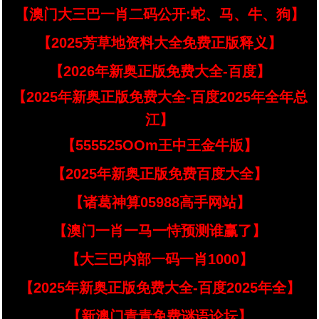
【澳门大三巴一肖二码公开:蛇、马、牛、狗】
【2025芳草地资料大全免费正版释义】
【2026年新奥正版免费大全-百度】
【2025年新奥正版免费大全-百度2025年全年总
江】
【555525OOm王中王金牛版】
【2025年新奥正版免费百度大全】
【诸葛神算05988高手网站】
【澳门一肖一马一恃预测谁赢了】
【大三巴内部一码一肖1000】
【2025年新奥正版免费大全-百度2025年全】
【新澳门青青免费谜语论坛】